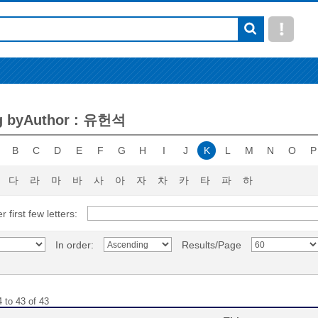
g byAuthor : 유헌석
B
C
D
E
F
G
H
I
J
K
L
M
N
O
P
다
라
마
바
사
아
자
차
카
타
파
하
r first few letters:
In order:
Results/Page
 to 43 of 43