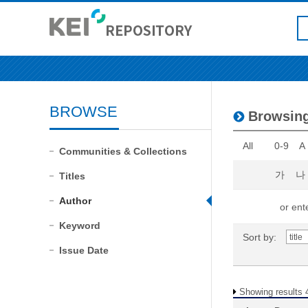
BROWSE
Browsin
All
0-9
A
Communities & Collections
가
나
Titles
Author
or ente
Keyword
Sort by:
Issue Date
Showing results 4