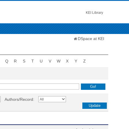
KEI Library
DSpace at KEI
Q
R
S
T
U
V
W
X
Y
Z
Authors/Record: