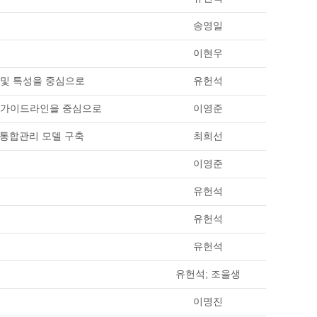
송영일
이현우
 및 특성을 중심으로
유헌석
실무가이드라인을 중심으로
이영준
 통합관리 모델 구축
최희선
이영준
유헌석
유헌석
유헌석
유헌석; 조을생
이명진