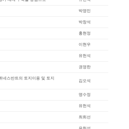
박영민
박창석
홍현정
이현우
유헌석
권영한
그뤼네스반트의 토지이용 및 토지
김오석
명수정
유헌석
최희선
유헌석