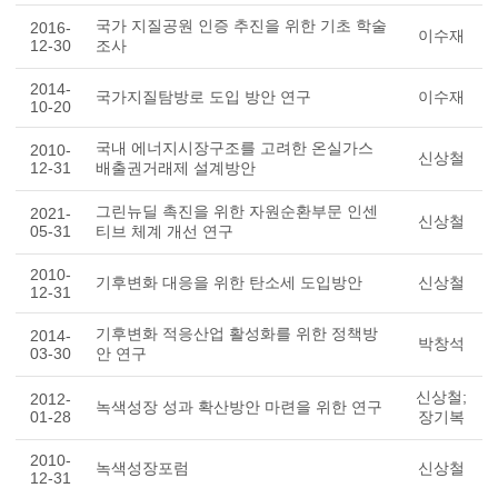
국가 지질공원 인증 추진을 위한 기초 학술
2016-
이수재
12-30
조사
2014-
국가지질탐방로 도입 방안 연구
이수재
10-20
국내 에너지시장구조를 고려한 온실가스
2010-
신상철
12-31
배출권거래제 설계방안
그린뉴딜 촉진을 위한 자원순환부문 인센
2021-
신상철
05-31
티브 체계 개선 연구
2010-
기후변화 대응을 위한 탄소세 도입방안
신상철
12-31
기후변화 적응산업 활성화를 위한 정책방
2014-
박창석
03-30
안 연구
신상철;
2012-
녹색성장 성과 확산방안 마련을 위한 연구
01-28
장기복
2010-
녹색성장포럼
신상철
12-31