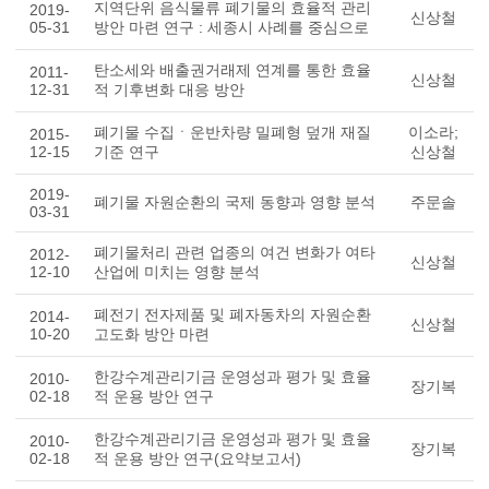
지역단위 음식물류 폐기물의 효율적 관리
2019-
신상철
05-31
방안 마련 연구 : 세종시 사례를 중심으로
탄소세와 배출권거래제 연계를 통한 효율
2011-
신상철
12-31
적 기후변화 대응 방안
폐기물 수집ㆍ운반차량 밀폐형 덮개 재질
이소라;
2015-
12-15
기준 연구
신상철
2019-
폐기물 자원순환의 국제 동향과 영향 분석
주문솔
03-31
폐기물처리 관련 업종의 여건 변화가 여타
2012-
신상철
12-10
산업에 미치는 영향 분석
폐전기 전자제품 및 폐자동차의 자원순환
2014-
신상철
10-20
고도화 방안 마련
한강수계관리기금 운영성과 평가 및 효율
2010-
장기복
02-18
적 운용 방안 연구
한강수계관리기금 운영성과 평가 및 효율
2010-
장기복
02-18
적 운용 방안 연구(요약보고서)