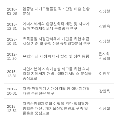
업종별 대기오염물질 직ㆍ간접 배출 현황
2010-
신상철
03-08
분석
에너지세제의 환경친화적 개편 및 지속가
2015-
강만옥
12-31
능한 환경재정체계 구축방안 연구
유독물질 지정관리체계 개편을 위한 취급
2025-
신상철
10-31
시설 기준 및 규정수량 규제영향분석 연구
윤지희;
2012-
유럽의 신·재생 에너지 발전 및 정책 동향
11-20
신상철
자연자본의 지속가능성 제고를 위한 의사
2015-
결정 지원체계 개발 : 생태계서비스 분석을
이현우
12-31
중심으로
자원·환경위기 시대에 대비한 에너지가격
2012-
강만옥
10-31
개편 추진전략 연구
자원순환경제로의 이행을 위한 정책평가
2015-
방법론 개선 : 폐기물산업연관표 구축 및
신상철
12-31
활용을 중심으로