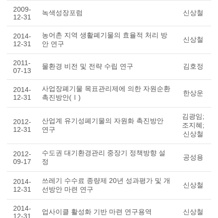
2009-
녹색성장포럼
신상철
12-31
농어촌 지역 생활폐기물의 효율적 처리 방
2014-
신상철
12-31
안 연구
2011-
물환경 비전 및 전략 수립 연구
김호정
07-13
사업장폐기물 목표관리제에 의한 자원순환
2014-
한상운
12-31
촉진방안(Ⅰ)
김광임;
산업계 유기성폐기물의 자원화 촉진방안
2012-
조지혜;
12-31
연구
신상철
수도권 대기환경관리 중장기 정책방향 설
2012-
공성용
09-17
정
쓰레기 수수료 종량제 20년 성과평가 및 개
2014-
신상철
12-31
선방안 마련 연구
2014-
업사이클 활성화 기반 마련 연구용역
신상철
12-31