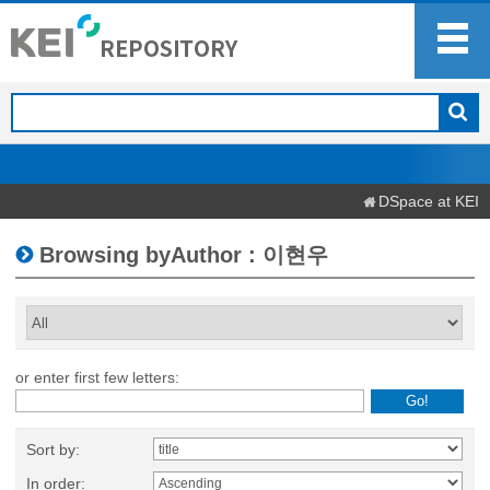
DSpace at KEI
Browsing byAuthor : 이현우
or enter first few letters:
Sort by:
In order: