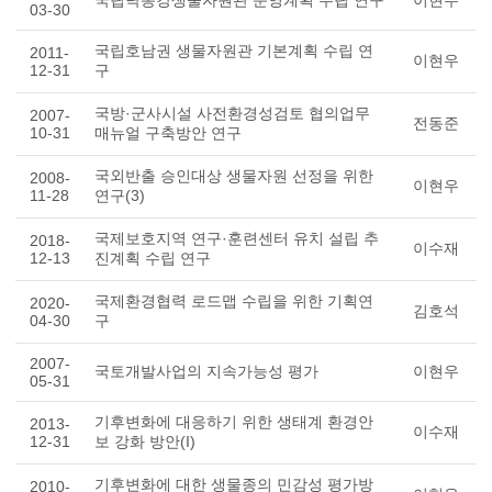
국립낙동강생물자원관 운영계획 수립 연구
이현우
03-30
국립호남권 생물자원관 기본계획 수립 연
2011-
이현우
12-31
구
국방·군사시설 사전환경성검토 협의업무
2007-
전동준
10-31
매뉴얼 구축방안 연구
국외반출 승인대상 생물자원 선정을 위한
2008-
이현우
11-28
연구(3)
국제보호지역 연구·훈련센터 유치 설립 추
2018-
이수재
12-13
진계획 수립 연구
국제환경협력 로드맵 수립을 위한 기획연
2020-
김호석
04-30
구
2007-
국토개발사업의 지속가능성 평가
이현우
05-31
기후변화에 대응하기 위한 생태계 환경안
2013-
이수재
12-31
보 강화 방안(I)
기후변화에 대한 생물종의 민감성 평가방
2010-