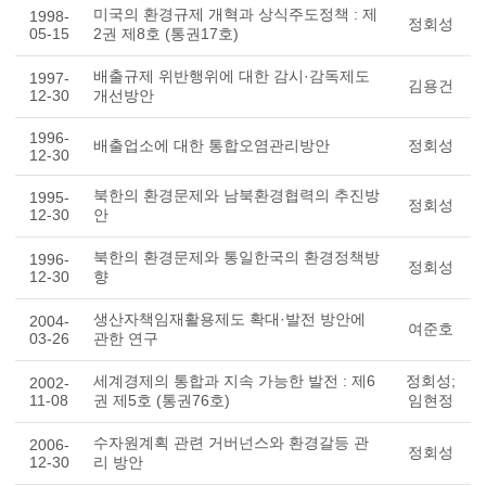
미국의 환경규제 개혁과 상식주도정책 : 제
1998-
정회성
05-15
2권 제8호 (통권17호)
배출규제 위반행위에 대한 감시·감독제도
1997-
김용건
12-30
개선방안
1996-
배출업소에 대한 통합오염관리방안
정회성
12-30
북한의 환경문제와 남북환경협력의 추진방
1995-
정회성
12-30
안
북한의 환경문제와 통일한국의 환경정책방
1996-
정회성
12-30
향
생산자책임재활용제도 확대·발전 방안에
2004-
여준호
03-26
관한 연구
세계경제의 통합과 지속 가능한 발전 : 제6
정회성;
2002-
11-08
권 제5호 (통권76호)
임현정
수자원계획 관련 거버넌스와 환경갈등 관
2006-
정회성
12-30
리 방안