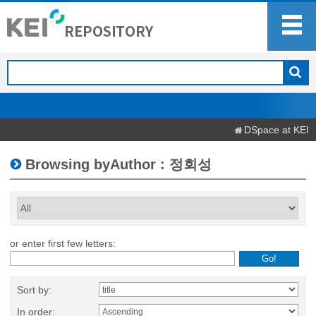
DSpace at KEI
Browsing byAuthor : 정회성
or enter first few letters:
Sort by:
In order: