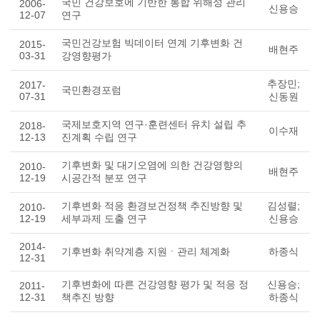
국민 건강보호에 기반한 통합 위해성 관리
2006-
신용승
12-07
연구
국민건강보험 빅데이터 연계 기후변화 건
2015-
배현주
03-31
강영향평가
추장민;
2017-
국민환경포럼
07-31
신동원
국제보호지역 연구·훈련센터 유치 설립 추
2018-
이수재
12-13
진계획 수립 연구
기후변화 및 대기오염에 의한 건강영향의
2010-
배현주
12-19
시공간적 분포 연구
기후변화 적응 환경보건정책 추진방향 및
김성렬;
2010-
12-19
세부과제 도출 연구
신용승
2014-
기후변화 취약계층 지원ㆍ관리 체계화
하종식
12-31
기후변화에 따른 건강영향 평가 및 적응 정
신용승;
2011-
12-31
책추진 방향
하종식