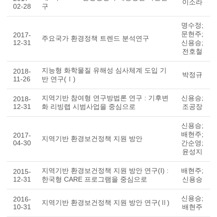
이소라
02-28
구
명수정;
문현주;
2017-
주요국가 환경정책 트렌드 분석연구
12-31
신용승;
전호철
지능형 화학물질 유해성 심사체계 도입 기
2018-
박정규
11-26
반 연구(Ⅰ)
지역기반 참여형 연구방법론 연구 : 기후변
신용승;
2018-
12-31
화 리빙랩 시범사업을 중심으로
조공장
신용승;
배현주;
2017-
지역기반 환경보건정책 지원 방안
04-30
간순영;
윤성지
지역기반 환경보건정책 지원 방안 연구(I) :
배현주;
2015-
12-31
한국형 CARE 프로그램을 중심으로
신용승
신용승;
2016-
지역기반 환경보건정책 지원 방안 연구(Ⅱ)
10-31
배현주