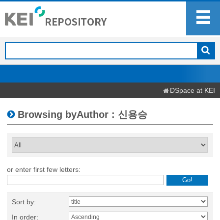
DSpace at KEI
Browsing byAuthor : 신용승
or enter first few letters:
Sort by:
In order: