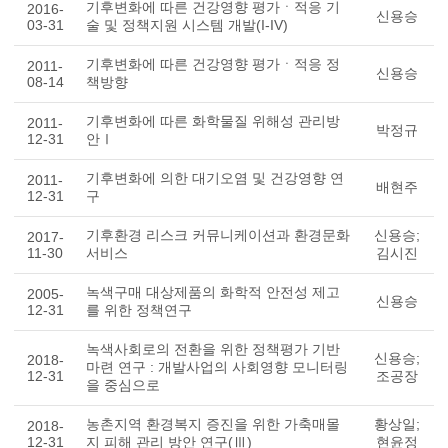
기후변화에 따른 건강영향 평가ㆍ적응 기
2016-
신용승
03-31
술 및 정책지원 시스템 개발(I-IV)
기후변화에 따른 건강영향 평가ㆍ적응 정
2011-
신용승
08-14
책방향
기후변화에 따른 화학물질 위해성 관리방
2011-
박정규
12-31
안Ⅰ
기후변화에 의한 대기오염 및 건강영향 연
2011-
배현주
12-31
구
기후환경 리스크 커뮤니케이션과 환경문화
신용승;
2017-
11-30
서비스
김시진
녹색구매 대상제품의 화학적 안전성 제고
2005-
신용승
12-31
를 위한 정책연구
녹색사회로의 전환을 위한 정책평가 기반
신용승;
2018-
마련 연구 : 개발사업의 사회영향 모니터링
12-31
조공장
을 중심으로
농촌지역 환경복지 증진을 위한 가축매몰
황상일;
2018-
12-31
지 피해 관리 방안 연구(Ⅲ)
현윤정