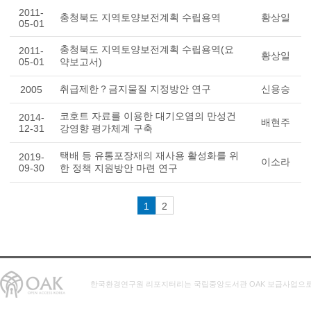
2011-
충청북도 지역토양보전계획 수립용역
황상일
05-01
충청북도 지역토양보전계획 수립용역(요
2011-
황상일
05-01
약보고서)
취급제한？금지물질 지정방안 연구
신용승
2005
코호트 자료를 이용한 대기오염의 만성건
2014-
배현주
12-31
강영향 평가체계 구축
택배 등 유통포장재의 재사용 활성화를 위
2019-
이소라
09-30
한 정책 지원방안 마련 연구
1
2
한국환경연구원 리포지터리는 국립중앙도서관 OAK 보급사업으