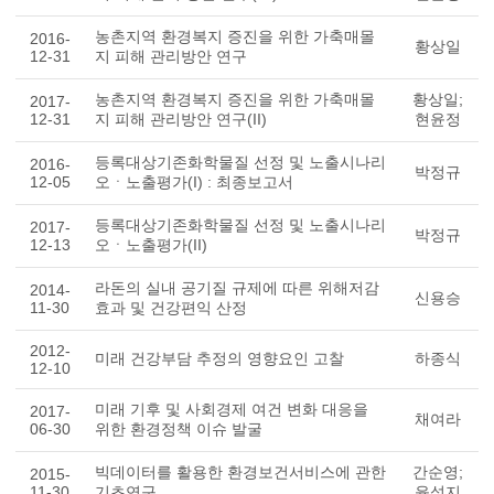
농촌지역 환경복지 증진을 위한 가축매몰
2016-
황상일
12-31
지 피해 관리방안 연구
농촌지역 환경복지 증진을 위한 가축매몰
황상일;
2017-
12-31
지 피해 관리방안 연구(II)
현윤정
등록대상기존화학물질 선정 및 노출시나리
2016-
박정규
12-05
오ㆍ노출평가(I) : 최종보고서
등록대상기존화학물질 선정 및 노출시나리
2017-
박정규
12-13
오ㆍ노출평가(II)
라돈의 실내 공기질 규제에 따른 위해저감
2014-
신용승
11-30
효과 및 건강편익 산정
2012-
미래 건강부담 추정의 영향요인 고찰
하종식
12-10
미래 기후 및 사회경제 여건 변화 대응을
2017-
채여라
06-30
위한 환경정책 이슈 발굴
빅데이터를 활용한 환경보건서비스에 관한
간순영;
2015-
11-30
기초연구
윤성지